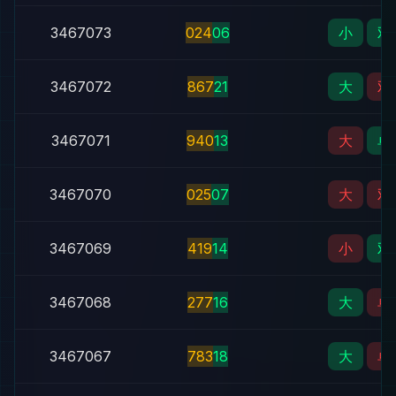
3467073
0
2
4
06
小
双
3467072
8
6
7
21
大
双
3467071
9
4
0
13
大
单
3467070
0
2
5
07
大
双
3467069
4
1
9
14
小
双
3467068
2
7
7
16
大
单
3467067
7
8
3
18
大
单