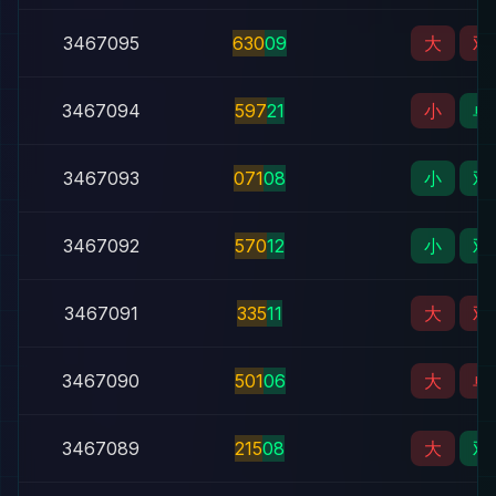
3467095
6
3
0
09
大
双
3467094
5
9
7
21
小
单
3467093
0
7
1
08
小
双
3467092
5
7
0
12
小
双
3467091
3
3
5
11
大
双
3467090
5
0
1
06
大
单
3467089
2
1
5
08
大
双