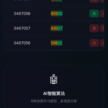
3467058
6
5
9
20
大
单
3467057
4
3
0
07
大
双
3467056
5
9
8
22
小
单
🤖
AI智能算法
6种深度学习模型，多维度分析