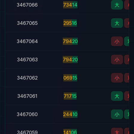
3467066
7
3
4
14
大
单
3467065
2
9
5
16
大
单
3467064
7
9
4
20
小
双
3467063
7
9
4
20
小
单
3467062
0
6
9
15
小
双
3467061
7
1
7
15
大
双
3467060
2
4
4
10
小
双
3467059
1
4
1
06
大
单