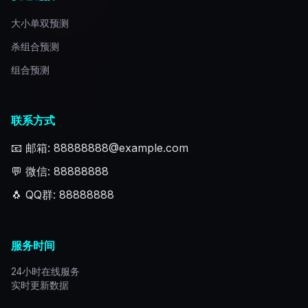
大小单双预测
杀组合预测
组合预测
联系方式
📧 邮箱: 88888888@example.com
💬 微信: 88888888
🐧 QQ群: 88888888
服务时间
24小时在线服务
实时更新数据