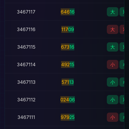
3467117
6
4
6
16
大
双
3467116
1
1
7
09
大
双
3467115
6
7
3
16
大
双
3467114
4
9
2
15
小
单
3467113
5
7
1
13
小
单
3467112
0
2
4
06
小
双
3467111
9
7
9
25
小
单