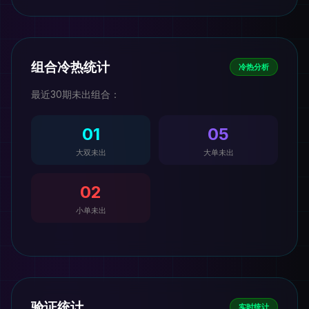
组合冷热统计
冷热分析
最近30期未出组合：
01
05
大双未出
大单未出
02
小单未出
验证统计
实时统计