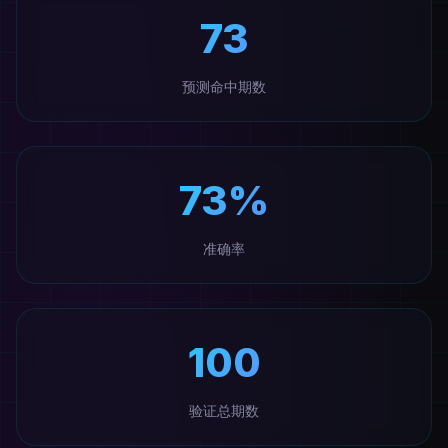
73
预测命中期数
73%
准确率
100
验证总期数