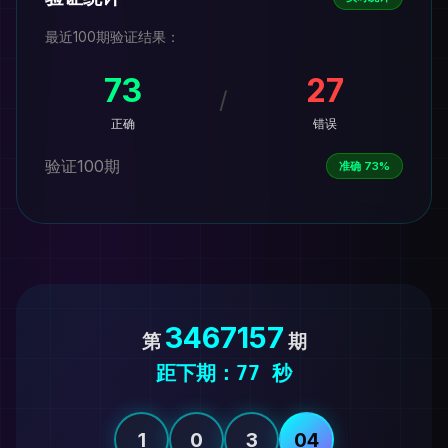
最近100期验证结果：
73
27
/
正确
错误
验证100期
准确 73%
3467157
第
期
距下期：
76
秒
1
0
3
04