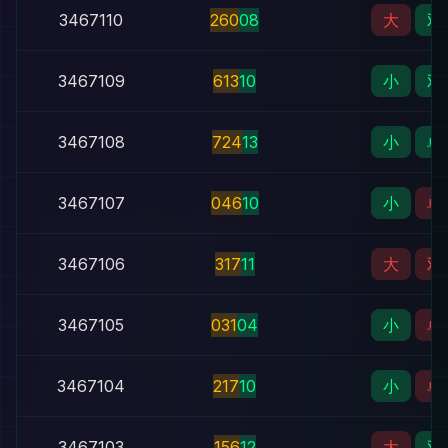
3467110
2
6
0
08
大
双
3467109
6
1
3
10
小
双
3467108
7
2
4
13
小
单
3467107
0
4
6
10
小
单
3467106
3
1
7
11
大
双
3467105
0
3
1
04
小
单
3467104
2
1
7
10
小
单
3467103
1
5
6
12
大
双