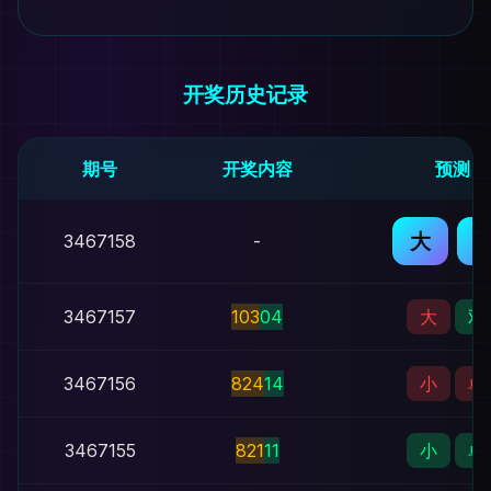
开奖历史记录
期号
开奖内容
预测
大
3467158
-
3467157
1
0
3
04
大
双
3467156
8
2
4
14
小
单
3467155
8
2
1
11
小
单