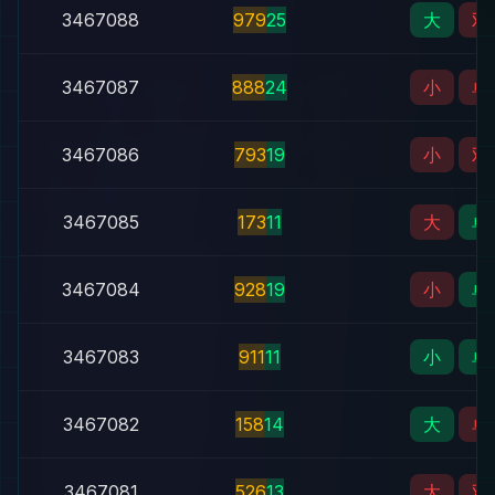
3467088
9
7
9
25
大
双
3467087
8
8
8
24
小
单
3467086
7
9
3
19
小
双
3467085
1
7
3
11
大
单
3467084
9
2
8
19
小
单
3467083
9
1
1
11
小
单
3467082
1
5
8
14
大
单
3467081
5
2
6
13
大
双