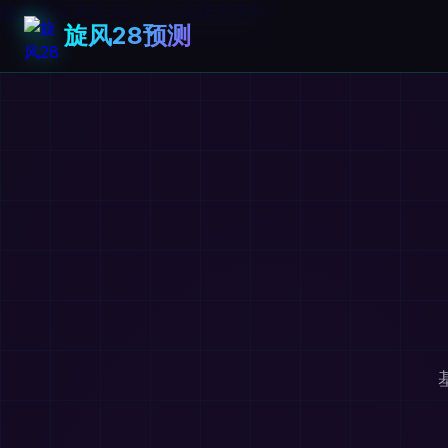
组合
杀组
单双
四余
大小单双
龙虎和
旋风28预测