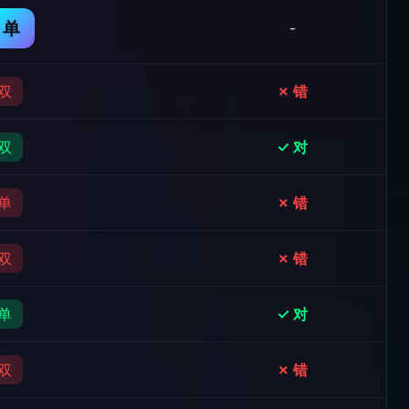
单
-
双
✗ 错
双
✓ 对
单
✗ 错
双
✗ 错
单
✓ 对
双
✗ 错