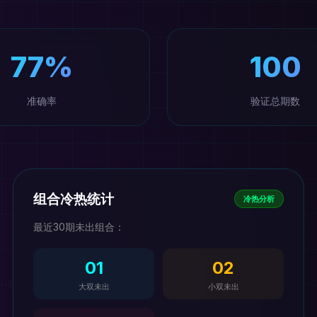
77%
100
准确率
验证总期数
组合冷热统计
冷热分析
最近30期未出组合：
01
02
大双未出
小双未出