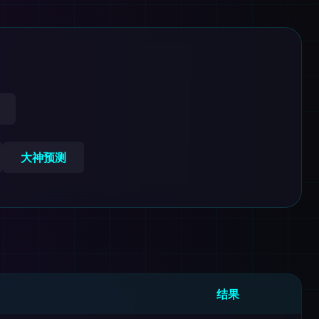
大神预测
结果