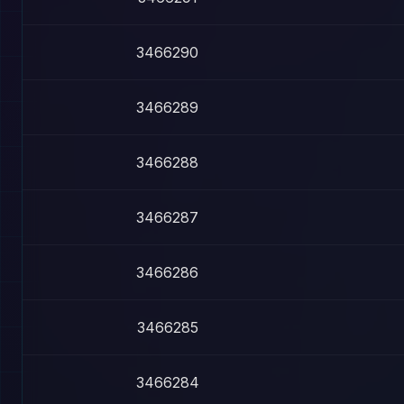
3466290
3466289
3466288
3466287
3466286
3466285
3466284