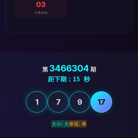
03
小单未出
3466304
第
期
距下期：
13
秒
1
7
9
17
大小: 大
单双: 单