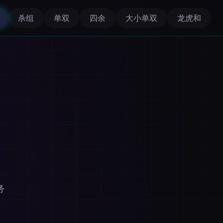
杀组
单双
四余
大小单双
龙虎和
务