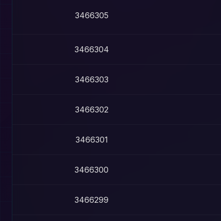
3466305
3466304
3466303
3466302
3466301
3466300
3466299