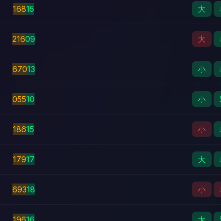
1
6
8
15
大
2
1
6
09
大
6
7
0
13
小
0
5
5
10
小
1
8
6
15
小
1
7
9
17
大
6
9
3
18
小
1
9
6
16
大