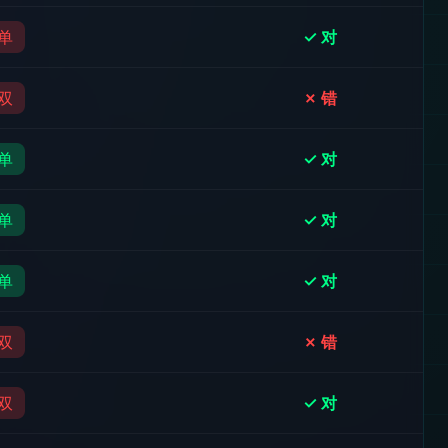
单
✓ 对
双
✗ 错
单
✓ 对
单
✓ 对
单
✓ 对
双
✗ 错
双
✓ 对