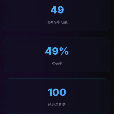
49
预测命中期数
49%
准确率
100
验证总期数