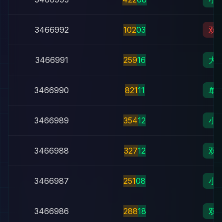
3466992
1
0
2
03
双
3466991
2
5
9
16
大
3466990
8
2
1
11
单
3466989
3
5
4
12
小
3466988
3
2
7
12
双
3466987
2
5
1
08
小
3466986
2
8
8
18
双