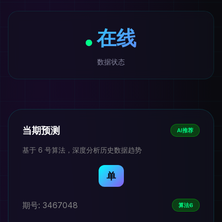
在线
数据状态
当期预测
AI推荐
基于 6 号算法，深度分析历史数据趋势
单
期号: 3467048
算法6