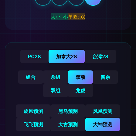
大小: 小
单双: 双
PC28
加拿大28
台湾28
组合
杀组
双项
四余
双组
龙虎
旋风预测
黑马预测
凤凰预测
飞飞预测
大古预测
大神预测