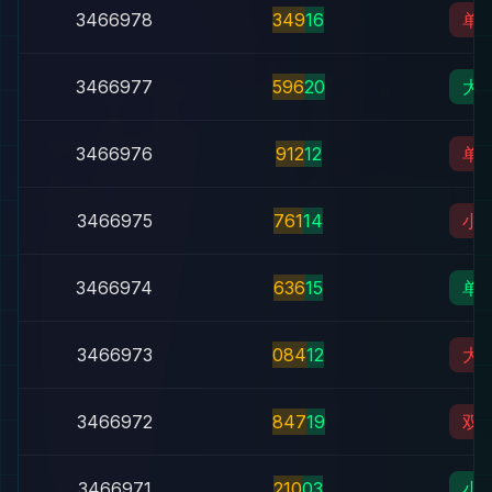
3466978
3
4
9
16
单
3466977
5
9
6
20
大
3466976
9
1
2
12
单
3466975
7
6
1
14
小
3466974
6
3
6
15
单
3466973
0
8
4
12
大
3466972
8
4
7
19
双
3466971
2
1
0
03
小