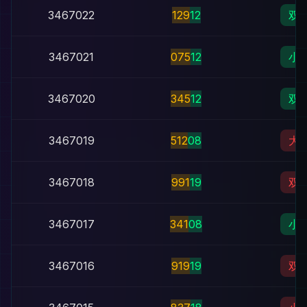
3467022
1
2
9
12
双
3467021
0
7
5
12
小
3467020
3
4
5
12
双
3467019
5
1
2
08
大
3467018
9
9
1
19
双
3467017
3
4
1
08
小
3467016
9
1
9
19
双