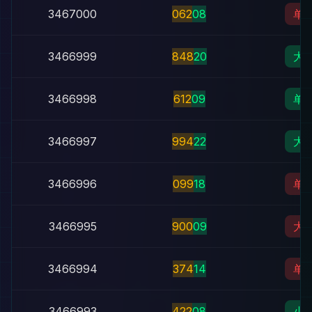
3467000
0
6
2
08
单
3466999
8
4
8
20
大
3466998
6
1
2
09
单
3466997
9
9
4
22
大
3466996
0
9
9
18
单
3466995
9
0
0
09
大
3466994
3
7
4
14
单
3466993
4
2
2
08
小