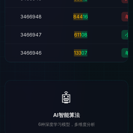
3466948
8
4
4
16
单
3466947
6
1
1
08
小
3466946
1
3
3
07
单
🤖
AI智能算法
6种深度学习模型，多维度分析