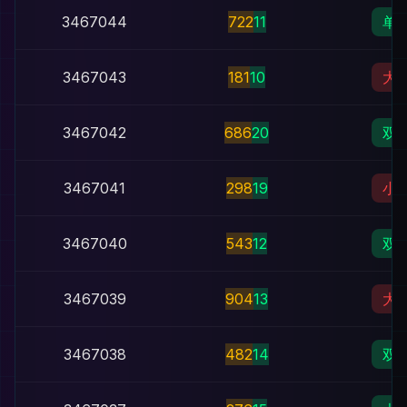
3467044
7
2
2
11
单
3467043
1
8
1
10
大
3467042
6
8
6
20
双
3467041
2
9
8
19
小
3467040
5
4
3
12
双
3467039
9
0
4
13
大
3467038
4
8
2
14
双