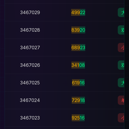
3467029
4
9
9
22
大
3467028
8
3
9
20
双
3467027
6
8
9
23
小
3467026
3
4
1
08
双
3467025
6
1
9
16
大
3467024
7
2
9
18
单
3467023
9
2
5
16
小