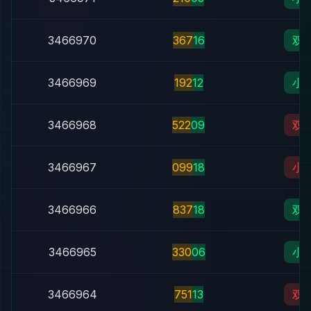
3466970
3
6
7
16
双
3466969
1
9
2
12
小
3466968
5
2
2
09
双
3466967
0
9
9
18
小
3466966
8
3
7
18
双
3466965
3
3
0
06
小
3466964
7
5
1
13
双