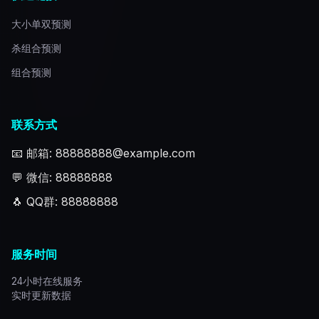
大小单双预测
杀组合预测
组合预测
联系方式
📧 邮箱: 88888888@example.com
💬 微信: 88888888
🐧 QQ群: 88888888
服务时间
24小时在线服务
实时更新数据