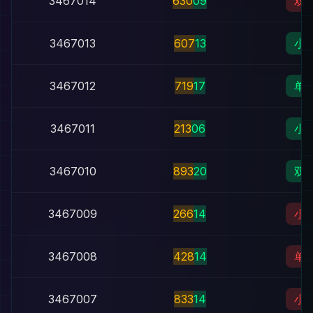
3467014
6
3
0
09
双
3467013
6
0
7
13
小
3467012
7
1
9
17
单
3467011
2
1
3
06
小
3467010
8
9
3
20
双
3467009
2
6
6
14
小
3467008
4
2
8
14
单
3467007
8
3
3
14
小