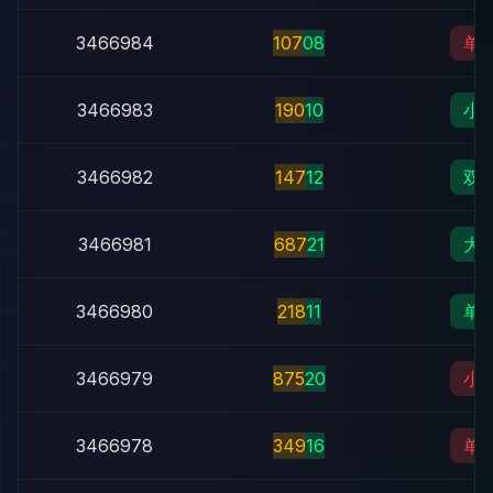
3466984
1
0
7
08
单
3466983
1
9
0
10
小
3466982
1
4
7
12
双
3466981
6
8
7
21
大
3466980
2
1
8
11
单
3466979
8
7
5
20
小
3466978
3
4
9
16
单