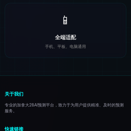
📱
全端适配
手机、平板、电脑通用
关于我们
专业的加拿大28AI预测平台，致力于为用户提供精准、及时的预测
服务。
快速链接