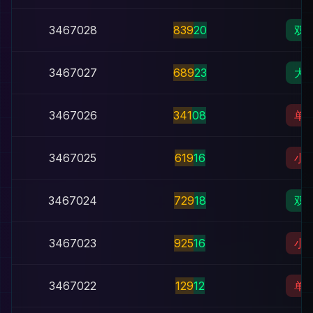
3467028
8
3
9
20
双
3467027
6
8
9
23
大
3467026
3
4
1
08
单
3467025
6
1
9
16
小
3467024
7
2
9
18
双
3467023
9
2
5
16
小
3467022
1
2
9
12
单