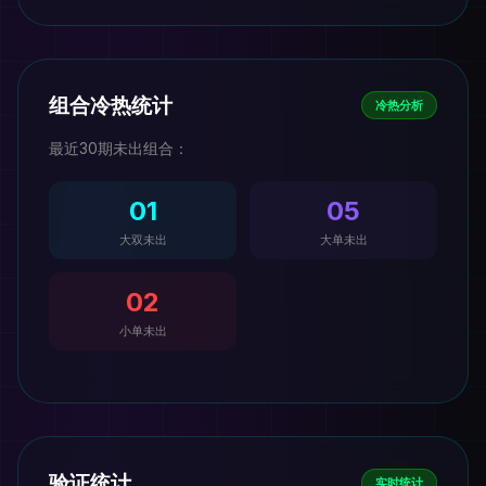
组合冷热统计
冷热分析
最近30期未出组合：
01
05
大双未出
大单未出
02
小单未出
验证统计
实时统计