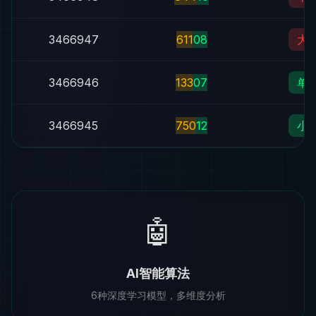
3466947
6
1
1
08
大
3466946
1
3
3
07
单
3466945
7
5
0
12
小
🤖
AI智能算法
6种深度学习模型，多维度分析