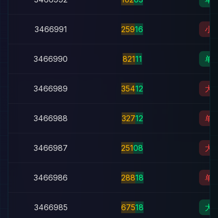
3466991
2
5
9
16
小
3466990
8
2
1
11
单
3466989
3
5
4
12
大
3466988
3
2
7
12
单
3466987
2
5
1
08
大
3466986
2
8
8
18
单
3466985
6
7
5
18
大