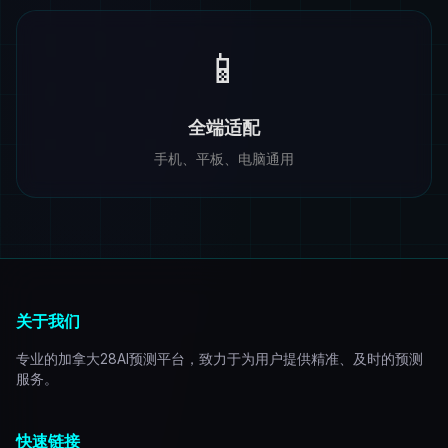
📱
全端适配
手机、平板、电脑通用
关于我们
专业的加拿大28AI预测平台，致力于为用户提供精准、及时的预测
服务。
快速链接