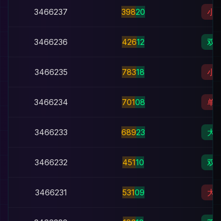
3466237
3
9
8
20
小
3466236
4
2
6
12
双
3466235
7
8
3
18
小
3466234
7
0
1
08
单
3466233
6
8
9
23
大
3466232
4
5
1
10
双
3466231
5
3
1
09
大