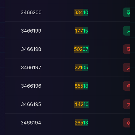
3466200
3
3
4
10
双
3466199
1
7
7
15
大
3466198
5
0
2
07
双
3466197
2
2
1
05
大
3466196
8
5
5
18
单
3466195
4
4
2
10
大
3466194
2
6
5
13
双