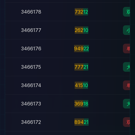
3466178
7
3
2
12
双
3466177
2
6
2
10
小
3466176
9
4
9
22
单
3466175
7
7
7
21
大
3466174
4
1
5
10
单
3466173
3
6
9
18
大
3466172
8
9
4
21
双