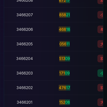
3466208
8
7
2
17
双
3466207
8
5
8
21
小
3466206
4
6
8
18
单
3466205
0
5
6
11
大
3466204
5
1
3
09
双
3466203
1
7
1
09
小
3466202
4
7
6
17
双
3466201
1
5
2
08
大