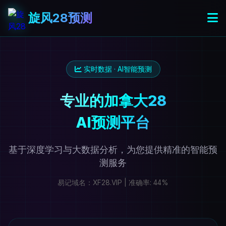
旋风28预测
实时数据 · AI智能预测
专业的加拿大28
AI预测平台
基于深度学习与大数据分析，为您提供精准的智能预
测服务
易记域名：XF28.VIP | 准确率: 44%