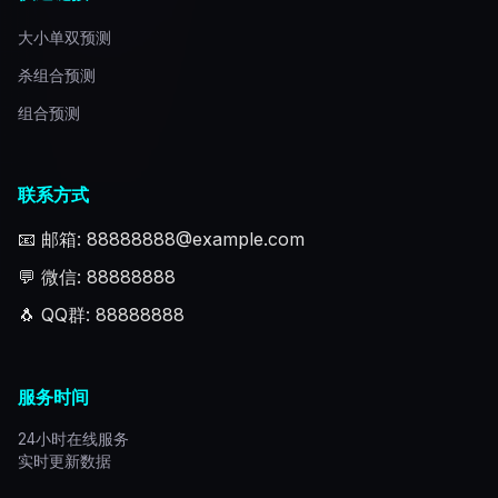
大小单双预测
杀组合预测
组合预测
联系方式
📧 邮箱: 88888888@example.com
💬 微信: 88888888
🐧 QQ群: 88888888
服务时间
24小时在线服务
实时更新数据