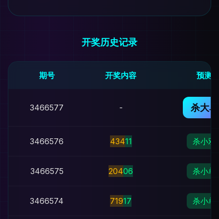
开奖历史记录
期号
开奖内容
预测
杀大单
3466577
-
3466576
4
3
4
11
杀小双
3466575
2
0
4
06
杀小单
3466574
7
1
9
17
杀小单