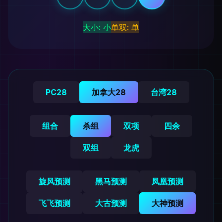
大小: 小
单双: 单
PC28
加拿大28
台湾28
组合
杀组
双项
四余
双组
龙虎
旋风预测
黑马预测
凤凰预测
飞飞预测
大古预测
大神预测