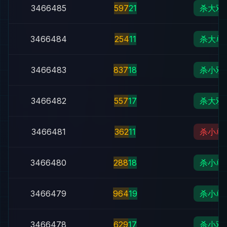
3466485
5
9
7
21
杀大双
3466484
2
5
4
11
杀大单
3466483
8
3
7
18
杀小双
3466482
5
5
7
17
杀大双
3466481
3
6
2
11
杀小单
3466480
2
8
8
18
杀小单
3466479
9
6
4
19
杀小单
3466478
6
2
9
17
杀小双