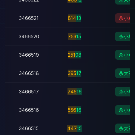
3466521
8
1
4
13
杀小单
3466520
7
5
3
15
杀小单
3466519
2
5
1
08
杀小单
3466518
3
9
5
17
杀大双
3466517
7
4
5
16
杀小单
3466516
5
5
6
16
杀小单
3466515
4
4
7
15
杀大双