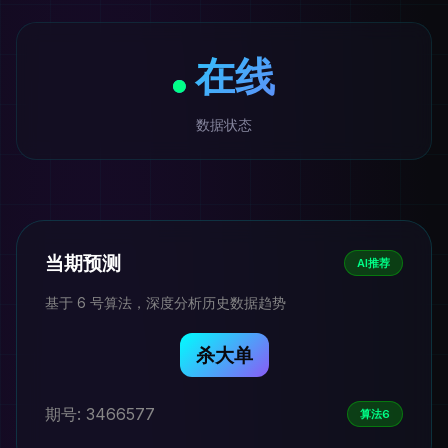
在线
数据状态
当期预测
AI推荐
基于 6 号算法，深度分析历史数据趋势
杀大单
期号: 3466577
算法6