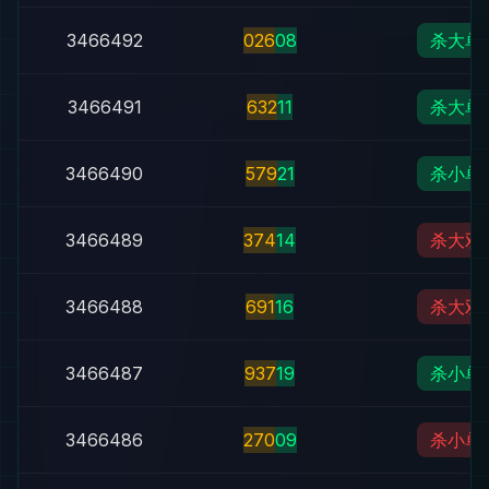
3466492
0
2
6
08
杀大单
3466491
6
3
2
11
杀大单
3466490
5
7
9
21
杀小单
3466489
3
7
4
14
杀大双
3466488
6
9
1
16
杀大双
3466487
9
3
7
19
杀小单
3466486
2
7
0
09
杀小单