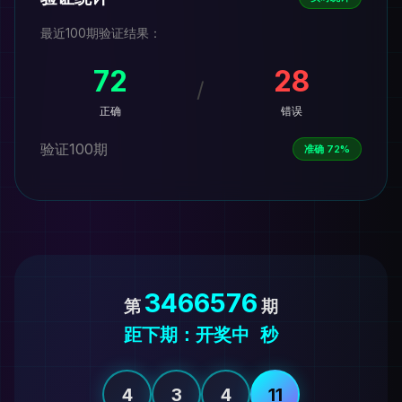
最近100期验证结果：
72
28
/
正确
错误
验证100期
准确 72%
3466576
第
期
距下期：
开奖中
秒
4
3
4
11