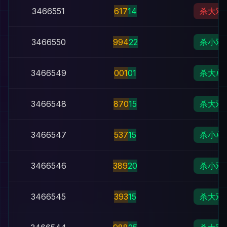
3466551
6
1
7
14
杀大双
3466550
9
9
4
22
杀小双
3466549
0
0
1
01
杀大单
3466548
8
7
0
15
杀大双
3466547
5
3
7
15
杀小单
3466546
3
8
9
20
杀小双
3466545
3
9
3
15
杀大双