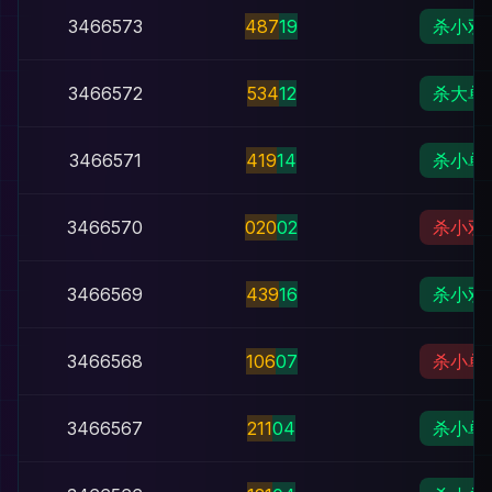
3466573
4
8
7
19
杀小双
3466572
5
3
4
12
杀大单
3466571
4
1
9
14
杀小单
3466570
0
2
0
02
杀小双
3466569
4
3
9
16
杀小双
3466568
1
0
6
07
杀小单
3466567
2
1
1
04
杀小单