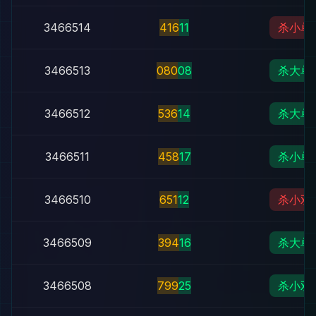
3466514
4
1
6
11
杀小单
3466513
0
8
0
08
杀大单
3466512
5
3
6
14
杀大单
3466511
4
5
8
17
杀小单
3466510
6
5
1
12
杀小双
3466509
3
9
4
16
杀大单
3466508
7
9
9
25
杀小双