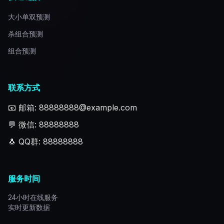
大小单双预测
杀组合预测
组合预测
联系方式
📧 邮箱: 88888888@example.com
💬 微信: 88888888
🐧 QQ群: 88888888
服务时间
24小时在线服务
实时更新数据