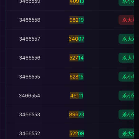
3466559
4
0
9
13
杀小双
3466558
9
8
2
19
杀大单
3466557
3
4
0
07
杀大双
3466556
5
2
7
14
杀大单
3466555
5
2
8
15
杀小单
3466554
4
6
1
11
杀小双
3466553
8
9
6
23
杀小双
3466552
5
2
2
09
杀大双