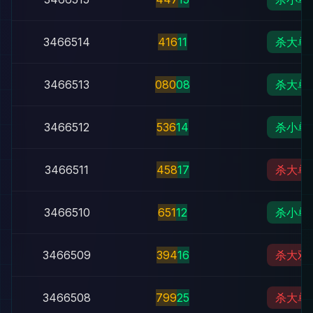
3466514
4
1
6
11
杀大单
3466513
0
8
0
08
杀大单
3466512
5
3
6
14
杀小单
3466511
4
5
8
17
杀大单
3466510
6
5
1
12
杀小单
3466509
3
9
4
16
杀大双
3466508
7
9
9
25
杀大单