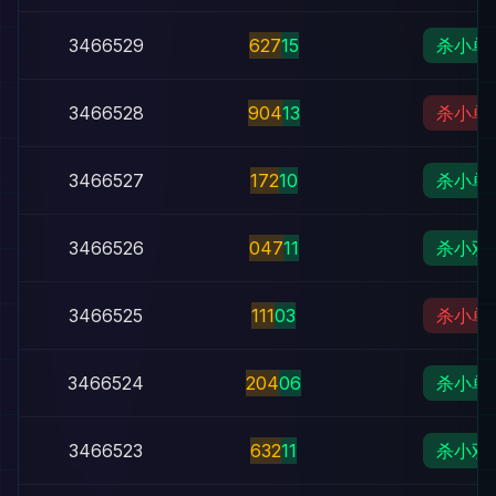
3466529
6
2
7
15
杀小单
3466528
9
0
4
13
杀小单
3466527
1
7
2
10
杀小单
3466526
0
4
7
11
杀小双
3466525
1
1
1
03
杀小单
3466524
2
0
4
06
杀小单
3466523
6
3
2
11
杀小双