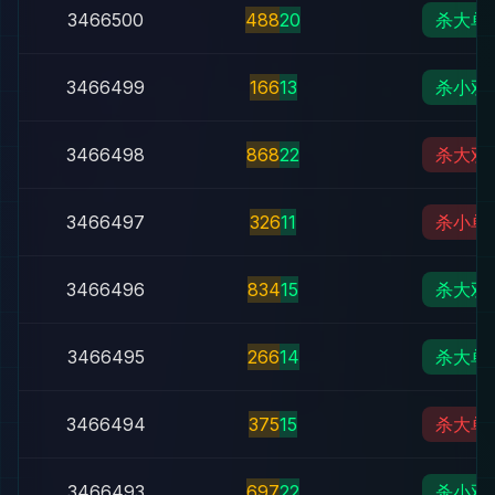
3466500
4
8
8
20
杀大单
3466499
1
6
6
13
杀小双
3466498
8
6
8
22
杀大双
3466497
3
2
6
11
杀小单
3466496
8
3
4
15
杀大双
3466495
2
6
6
14
杀大单
3466494
3
7
5
15
杀大单
3466493
6
9
7
22
杀小双