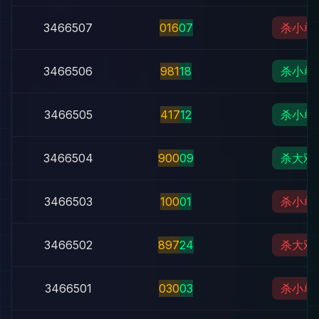
3466507
0
1
6
07
杀小单
3466506
9
8
1
18
杀小单
3466505
4
1
7
12
杀小单
3466504
9
0
0
09
杀大双
3466503
1
0
0
01
杀小单
3466502
8
9
7
24
杀大双
3466501
0
3
0
03
杀小单