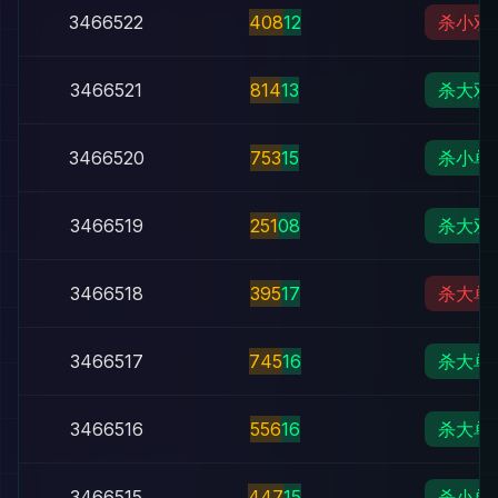
3466522
4
0
8
12
杀小双
3466521
8
1
4
13
杀大双
3466520
7
5
3
15
杀小单
3466519
2
5
1
08
杀大双
3466518
3
9
5
17
杀大单
3466517
7
4
5
16
杀大单
3466516
5
5
6
16
杀大单
3466515
4
4
7
15
杀小单