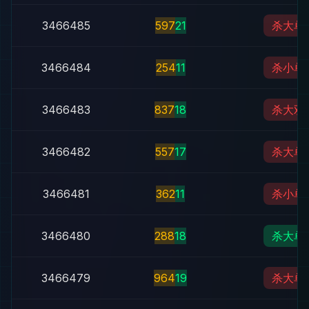
3466485
5
9
7
21
杀大单
3466484
2
5
4
11
杀小单
3466483
8
3
7
18
杀大双
3466482
5
5
7
17
杀大单
3466481
3
6
2
11
杀小单
3466480
2
8
8
18
杀大单
3466479
9
6
4
19
杀大单