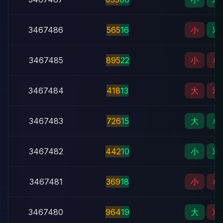
3467486
5
6
5
16
小
双
3467485
8
9
5
22
小
单
3467484
4
1
8
13
大
双
3467483
7
2
6
15
大
单
3467482
4
4
2
10
小
双
3467481
3
6
9
18
小
单
3467480
9
6
4
19
大
双