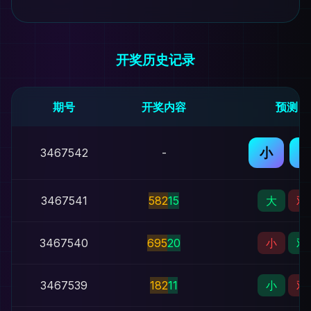
开奖历史记录
期号
开奖内容
预测
小
3467542
-
3467541
5
8
2
15
大
双
3467540
6
9
5
20
小
双
3467539
1
8
2
11
小
双