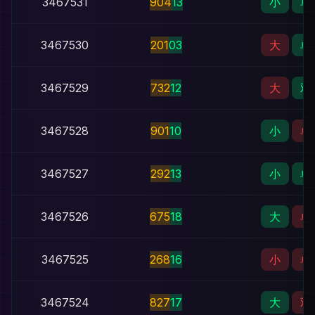
3467531
9
0
4
13
小
单
3467530
2
0
1
03
大
单
3467529
7
3
2
12
大
双
3467528
9
0
1
10
小
单
3467527
2
9
2
13
小
单
3467526
6
7
5
18
大
单
3467525
2
6
8
16
小
单
3467524
8
2
7
17
大
双