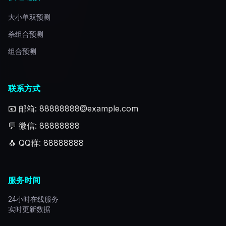
大小单双预测
杀组合预测
组合预测
联系方式
📧 邮箱: 88888888@example.com
💬 微信: 88888888
🐧 QQ群: 88888888
服务时间
24小时在线服务
实时更新数据