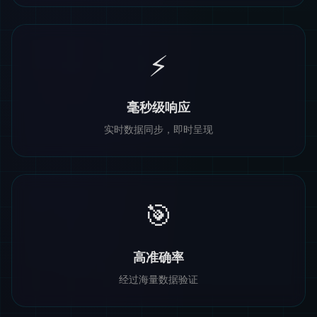
⚡
毫秒级响应
实时数据同步，即时呈现
🎯
高准确率
经过海量数据验证