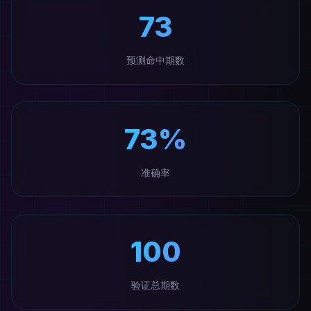
73
预测命中期数
73%
准确率
100
验证总期数