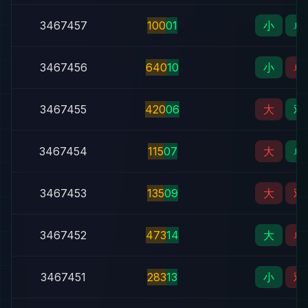
3467457
1
0
0
01
小
单
3467456
6
4
0
10
小
单
3467455
4
2
0
06
大
双
3467454
1
1
5
07
大
单
3467453
1
3
5
09
大
双
3467452
4
7
3
14
大
单
3467451
2
8
3
13
小
双