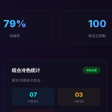
79%
100
准确率
验证总期数
组合冷热统计
冷热分析
最近30期未出组合：
07
03
大双未出
小双未出