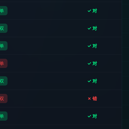
单
✓ 对
双
✓ 对
单
✓ 对
单
✓ 对
双
✓ 对
双
✗ 错
单
✓ 对