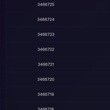
3466725
3466724
3466723
3466722
3466721
3466720
3466719
3466718