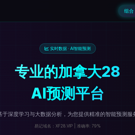
组合
实时数据 · AI智能预测
专业的加拿大28
AI预测平台
基于深度学习与大数据分析，为您提供精准的智能预测服
易记域名：XF28.VIP | 准确率: 79%