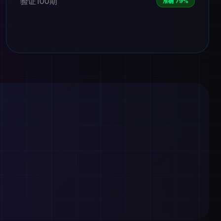
验证100期
准确 79%