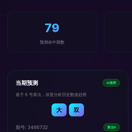
79
预测命中期数
当期预测
AI推荐
基于 6 号算法，深度分析历史数据趋势
大
双
期号: 3466732
算法6