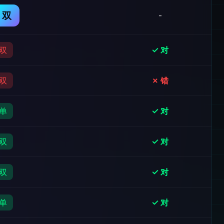
双
-
双
✓ 对
双
✗ 错
单
✓ 对
双
✓ 对
双
✓ 对
单
✓ 对