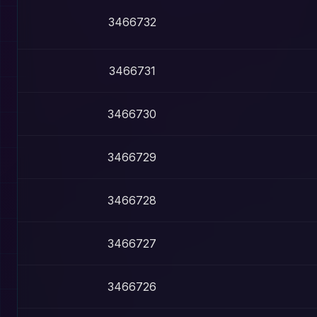
3466732
3466731
3466730
3466729
3466728
3466727
3466726