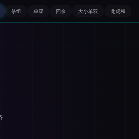
杀组
单双
四余
大小单双
龙虎和
务