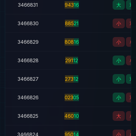
3466831
9
4
3
16
大
双
3466830
8
8
5
21
小
双
3466829
8
0
8
16
小
单
3466828
2
9
1
12
小
单
3466827
2
7
3
12
小
双
3466826
0
2
3
05
小
双
3466825
4
6
0
10
大
单
3466824
9
5
0
14
小
单