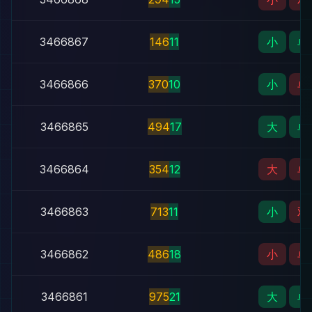
3466867
1
4
6
11
小
单
3466866
3
7
0
10
小
单
3466865
4
9
4
17
大
单
3466864
3
5
4
12
大
单
3466863
7
1
3
11
小
双
3466862
4
8
6
18
小
单
3466861
9
7
5
21
大
单