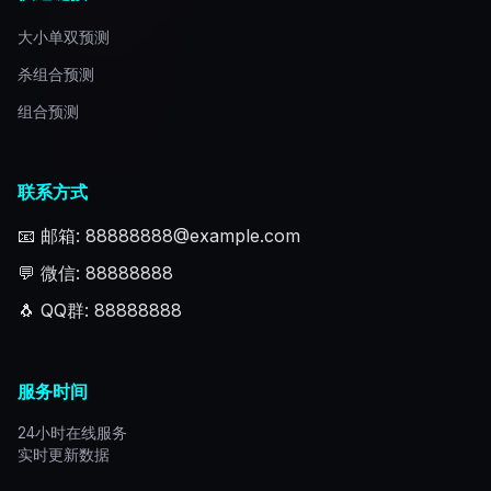
大小单双预测
杀组合预测
组合预测
联系方式
📧 邮箱: 88888888@example.com
💬 微信: 88888888
🐧 QQ群: 88888888
服务时间
24小时在线服务
实时更新数据