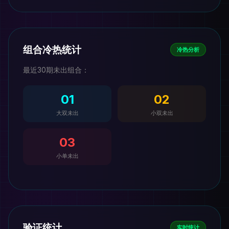
组合冷热统计
冷热分析
最近30期未出组合：
01
02
大双未出
小双未出
03
小单未出
验证统计
实时统计