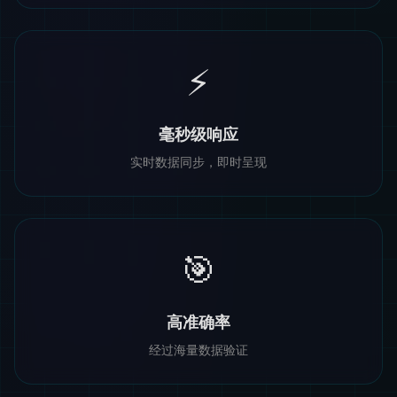
⚡
毫秒级响应
实时数据同步，即时呈现
🎯
高准确率
经过海量数据验证