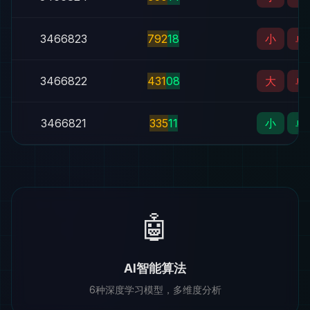
3466823
7
9
2
18
小
单
3466822
4
3
1
08
大
单
3466821
3
3
5
11
小
单
🤖
AI智能算法
6种深度学习模型，多维度分析